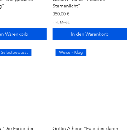
g"
Sternenlicht"
Preis
350,00 €
inkl. MwSt.
en Warenkorb
In den Warenkorb
- Selbstbewusst
Weise - Klug
s "Die Farbe der
Göttin Athene "Eule des klaren