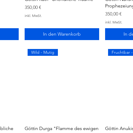
Prophezeiun
Preis
350,00 €
Preis
350,00 €
inkl. MwSt.
inkl. MwSt.
b
In den Warenkorb
In d
Wild - Mutig
Fruchtbar 
bliche
Göttin Durga "Flamme des ewigen
Göttin Anuki