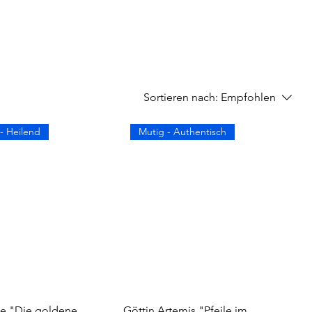
Sortieren nach:
Empfohlen
- Heilend
Mutig - Authentisch
he "Die goldene
Göttin Artemis "Pfeile im