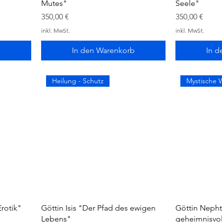
Mutes"
Seele"
Preis
Preis
350,00 €
350,00 €
inkl. MwSt.
inkl. MwSt.
b
In den Warenkorb
In d
Heilung - Schutz
Mystische 
rotik"
Göttin Isis "Der Pfad des ewigen
Göttin Nepht
Lebens"
geheimnisvol