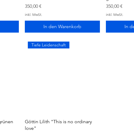
Preis
Preis
350,00 €
350,00 €
inkl. MwSt.
inkl. MwSt.
b
In den Warenkorb
In d
Tiefe Leidenschaft
grünen
Göttin Lilith "This is no ordinary
love"