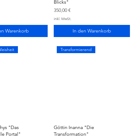
Blicks"
Preis
350,00 €
inkl. MwSt.
en Warenkorb
In den Warenkorb
Weisheit
Transformierend
hys "Das
Göttin Inanna "Die
le Portal"
Transformation"