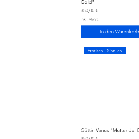
Gold"
Preis
350,00 €
inkl. MwSt.
In den Warenkor
Erotisch - Sinnlich
Göttin Venus "Mutter der E
Preis
350,00 €