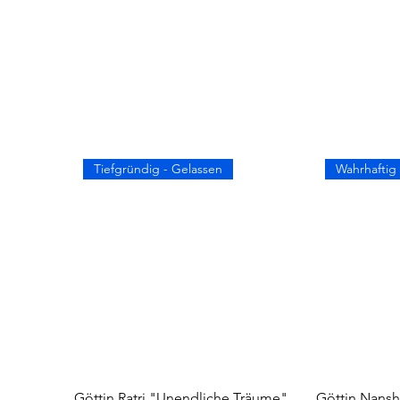
Tiefgründig - Gelassen
Wahrhaftig 
Göttin Ratri "Unendliche Träume"
Göttin Nans