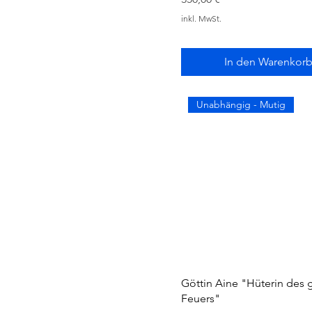
inkl. MwSt.
In den Warenkor
Unabhängig - Mutig
Göttin Aine "Hüterin des 
Feuers"