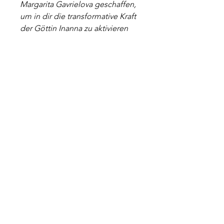
Margarita Gavrielova geschaffen, 
um in dir die transformative Kraft 
der Göttin Inanna zu aktivieren 
und deine leidenschaftliche, 
selbstbewusste und tief 
verbundene Seite zu stärken.
Mit dieser Bestellung erwirbst du 
einen hochwertigen 
Leinwanddruck mit 
Schattenfugenrahmen. Wähle im 
Eingabefeld die gewünschte 
Bildgröße und Rahmenfarbe aus. 
Der Preis umfasst das Bild, den 
Rahmen und die Versandkosten 
innerhalb Österreichs, 
Deutschlands und der Schweiz. 
Für Bestellungen aus anderen 
Ländern fallen zusätzliche 