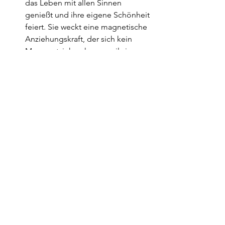
das Leben mit allen Sinnen 
genießt und ihre eigene Schönheit 
feiert. Sie weckt eine magnetische 
Anziehungskraft, der sich kein 
Mann entziehen kann, weil sie 
pure Weiblichkeit und Sinnlichkeit 
ausstrahlt.
In einer frischen Beziehung:
 Sie 
vertieft das Verlieben und die 
Sehnsucht. Sie sorgt dafür, dass 
die emotionale und körperliche 
Anziehung von Anfang an so 
intensiv ist, dass aus einem bloßen 
Verlieben eine lebensverändernde, 
tiefe Faszination und Obsession 
wird.
In einer langjährigen 