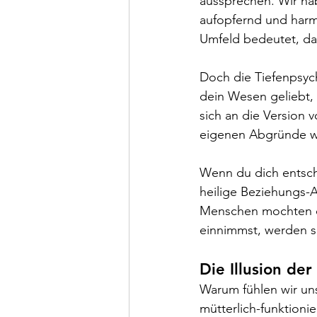
aussprechen. Wir hab
aufopfernd und harm
Umfeld bedeutet, da
Doch die Tiefenpsych
dein Wesen geliebt,
sich an die Version 
eigenen Abgründe we
Wenn du dich entsche
heilige Beziehungs-A
Menschen mochten di
einnimmst, werden sie
Die Illusion de
Warum fühlen wir uns 
mütterlich-funktioni