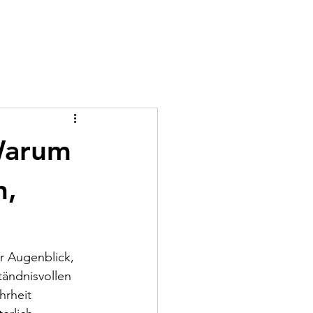
 Warum
n,
r Augenblick, 
tändnisvollen 
rheit 