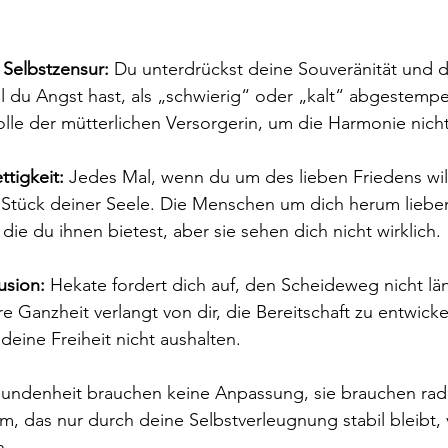
Selbstzensur:
 Du unterdrückst deine Souveränität und d
l du Angst hast, als „schwierig“ oder „kalt“ abgestempe
olle der mütterlichen Versorgerin, um die Harmonie nich
ttigkeit:
 Jedes Mal, wenn du um des lieben Friedens wil
n Stück deiner Seele. Die Menschen um dich herum lieben
die du ihnen bietest, aber sie sehen dich nicht wirklich.
usion:
 Hekate fordert dich auf, den Scheideweg nicht lä
e Ganzheit verlangt von dir, die Bereitschaft zu entwic
 deine Freiheit nicht aushalten.
undenheit brauchen keine Anpassung, sie brauchen radi
em, das nur durch deine Selbstverleugnung stabil bleibt, v
n.