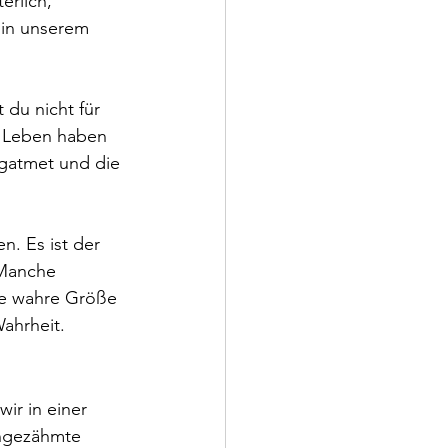
erlich, 
 in unserem 
du nicht für 
 Leben haben 
egatmet und die 
. Es ist der 
 Manche 
ne wahre Größe 
Wahrheit.
ir in einer 
ungezähmte 