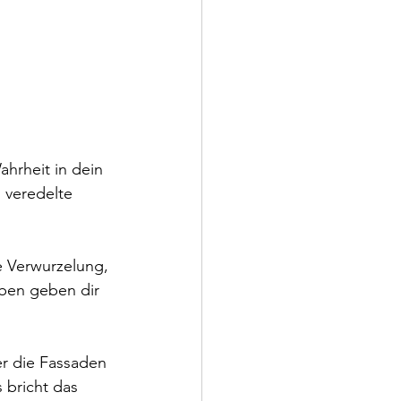
hrheit in dein 
 veredelte 
e Verwurzelung, 
rben geben dir 
er die Fassaden 
 bricht das 