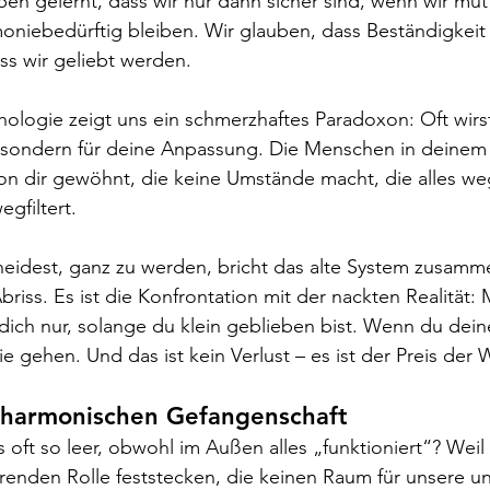
en gelernt, dass wir nur dann sicher sind, wenn wir mütt
oniebedürftig bleiben. Wir glauben, dass Beständigkeit
ss wir geliebt werden.
ologie zeigt uns ein schmerzhaftes Paradoxon: Oft wirst 
 sondern für deine Anpassung. Die Menschen in deinem
von dir gewöhnt, die keine Umstände macht, die alles w
gfiltert.
idest, ganz zu werden, bricht das alte System zusammen
briss. Es ist die Konfrontation mit der nackten Realität:
ch nur, solange du klein geblieben bist. Wenn du dei
 gehen. Und das ist kein Verlust – es ist der Preis der 
r harmonischen Gefangenschaft
oft so leer, obwohl im Außen alles „funktioniert“? Weil w
erenden Rolle feststecken, die keinen Raum für unsere 