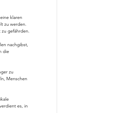
eine klaren 
lt zu werden. 
t zu gefährden.
len nachgibst, 
 die 
nger zu 
keln, Menschen 
kale 
erdient es, in 