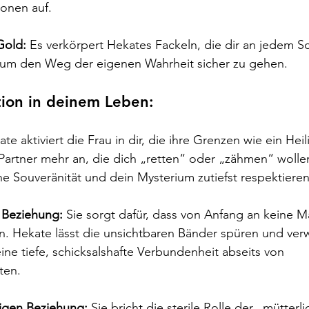
ionen auf.
Gold:
 Es verkörpert Hekates Fackeln, die dir an jedem 
 um den Weg der eigenen Wahrheit sicher zu gehen.
tion in deinem Leben:
ate aktiviert die Frau in dir, die ihre Grenzen wie ein Hei
 Partner mehr an, die dich „retten“ oder „zähmen“ wolle
e Souveränität und dein Mysterium zutiefst respektieren
n Beziehung:
 Sie sorgt dafür, dass von Anfang an keine 
. Hekate lässt die unsichtbaren Bänder spüren und verw
ne tiefe, schicksalshafte Verbundenheit abseits von 
ten.
rigen Beziehung:
 Sie bricht die sterile Rolle der „mütterli