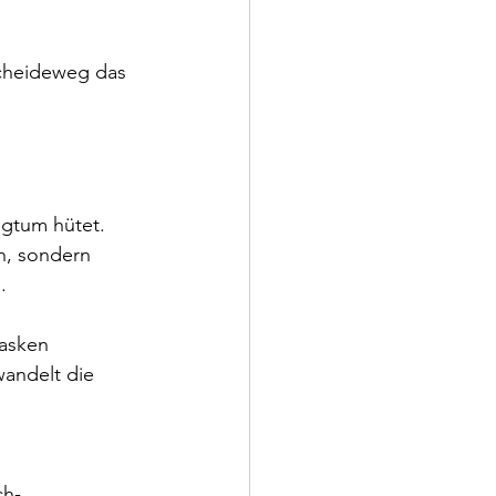
Scheideweg das 
ligtum hütet. 
n, sondern 
.
Masken 
andelt die 
ch-