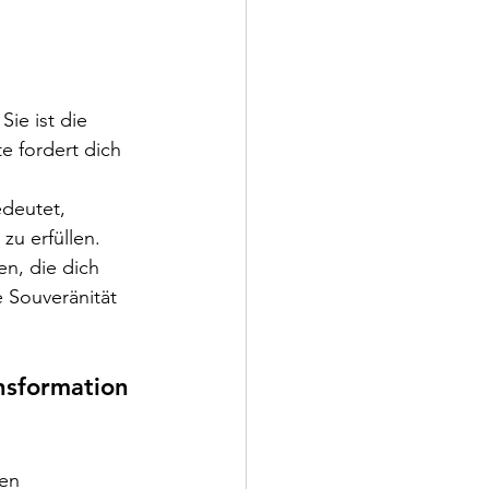
ie ist die 
e fordert dich 
deutet, 
zu erfüllen. 
n, die dich 
e Souveränität 
nsformation 
en 