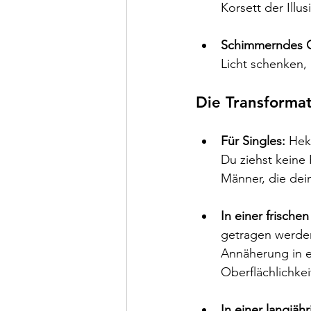
Korsett der Illus
Schimmerndes 
Licht schenken,
Die Transforma
Für Singles:
 Hek
Du ziehst keine
Männer, die dein
In einer frische
getragen werden
Annäherung in ei
Oberflächlichkei
In einer langjäh