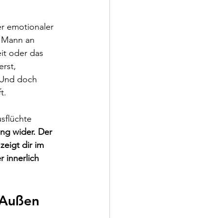
er emotionaler 
 Mann an 
it oder das 
rst, 
. Und doch 
t.
usflüchte 
ng wider. Der 
eigt dir im 
 innerlich 
 Außen 