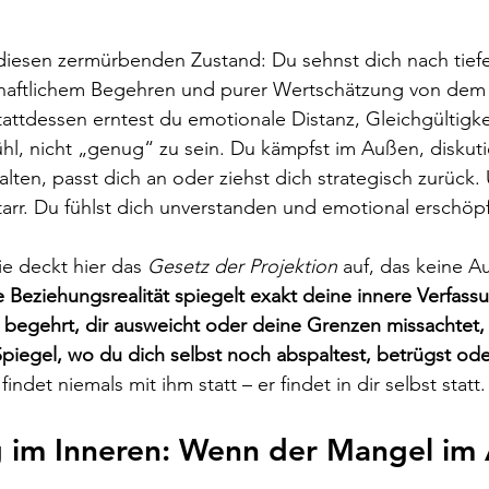
 diesen zermürbenden Zustand: Du sehnst dich nach tief
haftlichem Begehren und purer Wertschätzung von dem
tattdessen erntest du emotionale Distanz, Gleichgültigke
hl, nicht „genug“ zu sein. Du kämpfst im Außen, diskutie
alten, passt dich an oder ziehst dich strategisch zurück
tarr. Du fühlst dich unverstanden und emotional erschöpf
e deckt hier das 
Gesetz der Projektion
 auf, das keine A
 Beziehungsrealität spiegelt exakt deine innere Verfassu
 begehrt, dir ausweicht oder deine Grenzen missachtet, z
piegel, wo du dich selbst noch abspaltest, betrügst oder
indet niemals mit ihm statt – er findet in dir selbst statt.
g im Inneren: Wenn der Mangel im