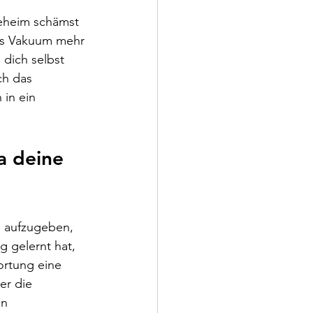
geheim schämst 
les Vakuum mehr 
 dich selbst 
ch das 
in ein 
a deine 
g aufzugeben, 
g gelernt hat, 
ortung eine 
er die 
n 