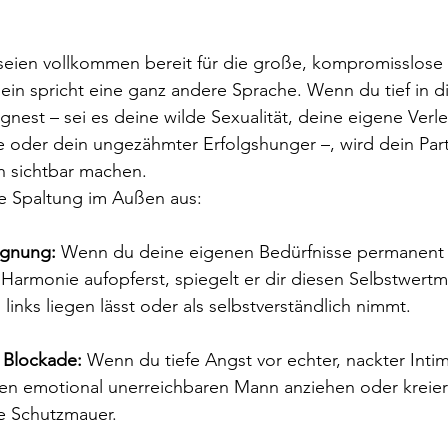
 seien vollkommen bereit für die große, kompromisslose
in spricht eine ganz andere Sprache. Wenn du tief in dir
gnest – sei es deine wilde Sexualität, deine eigene Verlet
efe oder dein ungezähmter Erfolgshunger –, wird dein Par
ch sichtbar machen.
re Spaltung im Außen aus:
ugnung:
 Wenn du deine eigenen Bedürfnisse permanent h
 Harmonie aufopferst, spiegelt er dir diesen Selbstwert
 links liegen lässt oder als selbstverständlich nimmt.
 Blockade:
 Wenn du tiefe Angst vor echter, nackter Intimi
inen emotional unerreichbaren Mann anziehen oder kreiere
e Schutzmauer.