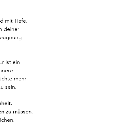
d mit Tiefe, 
n deiner 
rleugnung 
r ist ein 
nnere 
lüchte mehr – 
zu sein.
heit, 
cken zu müssen
. 
ichen, 