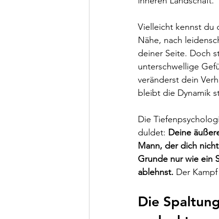
inneren Landschaft.
Vielleicht kennst du
Nähe, nach leidensc
deiner Seite. Doch s
unterschwellige Gefü
veränderst dein Verh
bleibt die Dynamik s
Die Tiefenpsychologi
duldet: 
Deine äußere
Mann, der dich nicht
Grunde nur wie ein S
ablehnst.
 Der Kampf f
Die Spaltun