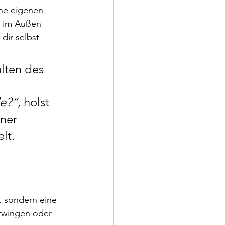
ne eigenen 
h im Außen 
dir selbst 
lten des 
de?“
, holst 
ner 
lt.
, sondern eine 
rzwingen oder 