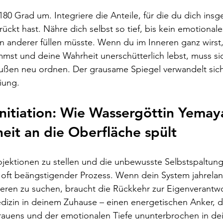
0 Grad um. Integriere die Anteile, für die du dich ins
ckt hast. Nähre dich selbst so tief, bis kein emotiona
 ein anderer füllen müsste. Wenn du im Inneren ganz wirst,
mst und deine Wahrheit unerschütterlich lebst, muss si
ußen neu ordnen. Der grausame Spiegel verwandelt sich 
iung.
 Initiation: Wie Wassergöttin Yemay
eit an die Oberfläche spült
ojektionen zu stellen und die unbewusste Selbstspaltun
r, oft beängstigender Prozess. Wenn dein System jahrelan
eren zu suchen, braucht die Rückkehr zur Eigenverantw
dizin in deinem Zuhause – einen energetischen Anker, d
rauens und der emotionalen Tiefe ununterbrochen in dei