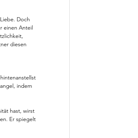
 Liebe. Doch 
 einen Anteil 
zlichkeit, 
tner diesen 
intenanstellst 
mangel, indem 
tät hast, wirst 
n. Er spiegelt 